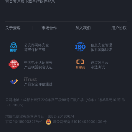
首页
客户端下载
合作伙伴登录
关于麦客
市场合作
加入我们
用户协议
公安部网络安全
信息安全管理
等级保护三级
体系国际认证
中国电子认证服务
通过阿里云
产业联盟实名认证
渗透测试
产品安全评估通过
公司地址：成都市锦江区锦华路三段88号汇融广场（锦华）1栋5单元10层1号
（C-1005）
增值电信业务经营许可证：京B2-20180674
京ICP备15000327号-1
川公网安备 51010402000439 号